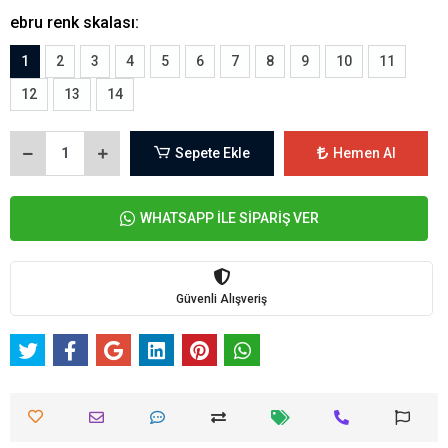
ebru renk skalası:
1
2
3
4
5
6
7
8
9
10
11
12
13
14
Sepete Ekle
Hemen Al
WHATSAPP İLE SİPARİŞ VER
Güvenli Alışveriş