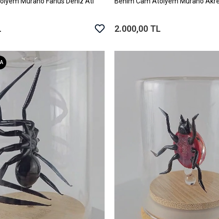
ölyem Murano Fanus Deniz Atı
Benim Cam Atölyem Murano Akre
Sepete Ekle
Sepete Ekle
L
2.000,00 TL
A