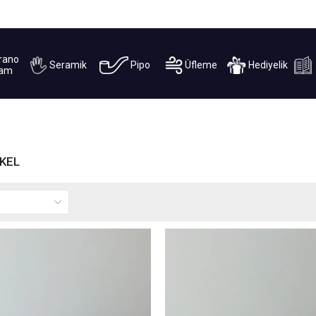
2000 TL VE ÜZERİ ÜCRETSİZ KARGO
rano
Seramik
Pipo
Üfleme
Hediyelik
am
YKEL