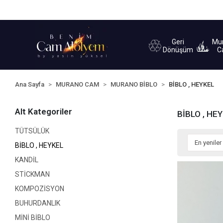
Sipariş Takip
Yardım
İletişim
Geri
Mu
Dönüşüm
C
Ana Sayfa
MURANO CAM
MURANO BİBLO
BİBLO , HEYKEL
Alt Kategoriler
BİBLO , HE
TÜTSÜLÜK
BİBLO , HEYKEL
KANDİL
STİCKMAN
KOMPOZİSYON
BUHURDANLIK
MİNİ BİBLO