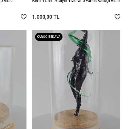
p Biblo
Benim Cam Atölyem Murano Fanus Balıkçıl Biblo
Sepete Ekle
1.000,00 TL
KARGO BEDAVA