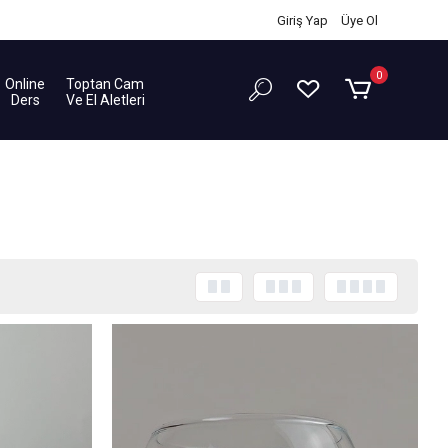
Giriş Yap
/
Üye Ol
0
Online
Toptan Cam
Ders
Ve El Aletleri