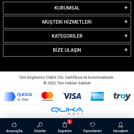
KURUMSAL
MÜŞTERİ HİZMETLERİ
KATEGORİLER
BİZE ULAŞIN
Tüm bilgileriniz 256bit SSL Sertifikası ile korunmaktadır.
© 2022
Tüm Hakları Saklıdır
0
Anasayfa
Ürünler
Sepetim
Favorilerim
Hesabım