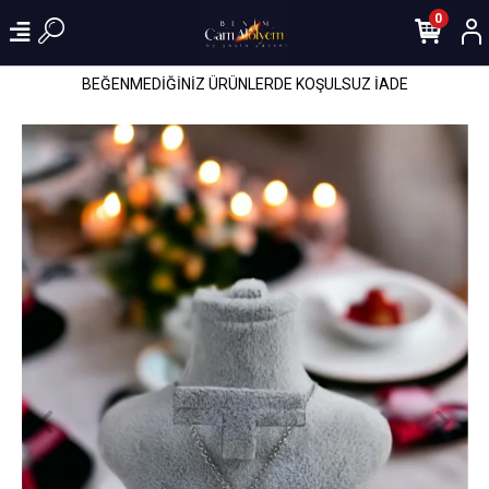
0
BEĞENMEDİĞİNİZ ÜRÜNLERDE KOŞULSUZ İADE