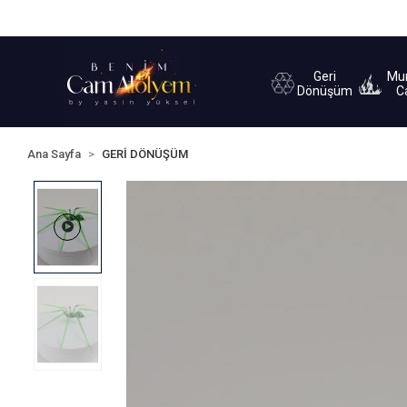
Sipariş Takip
Yardım
İletişim
Geri
Mu
Dönüşüm
C
Ana Sayfa
GERİ DÖNÜŞÜM