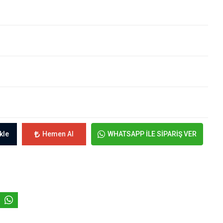
kle
Hemen Al
WHATSAPP İLE SİPARİŞ VER