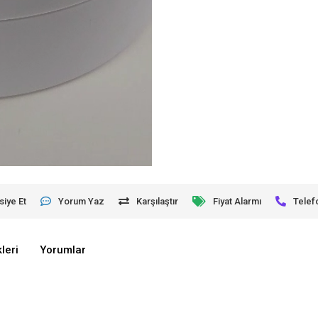
siye Et
Yorum Yaz
Karşılaştır
Fiyat Alarmı
Telef
leri
Yorumlar