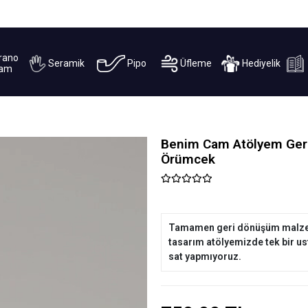
BEĞENMEDİĞİNİZ ÜRÜNLERDE KOŞULSUZ İADE
rano
Seramik
Pipo
Üfleme
Hediyelik
am
Benim Cam Atölyem Ger
Örümcek
Tamamen geri dönüşüm malzem
tasarım atölyemizde tek bir us
sat yapmıyoruz.