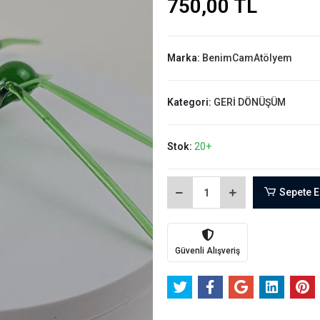
750,00 TL
Marka:
BenimCamAtölyem
Kategori:
GERİ DÖNÜŞÜM
Stok:
20+
Sepete E
Güvenli Alışveriş