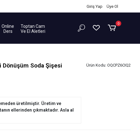
Giriş Yap
/
Üye Ol
0
Online
Toptan Cam
Ders
Ve El Aletleri
i Dönüşüm Soda Şişesi
Ürün Kodu:
OQCPZ6CIQ2
eden üretilmiştir. Üretim ve
tanın ellerinden çıkmaktadır. Asla al