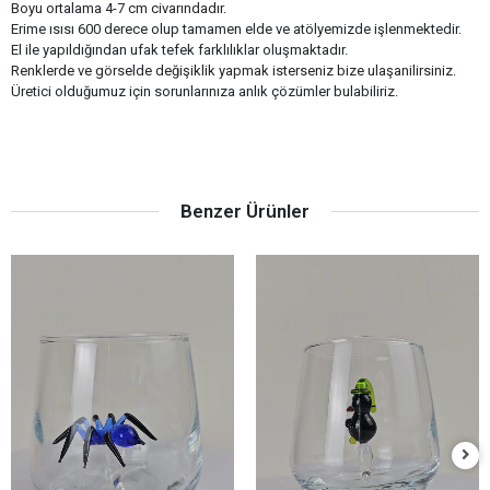
Benim Cam Atölyem Murano
Benim Cam Atölyem Murano
Sepete Ekle
Sepete Ekle
Örümcek Kahve Yanı Bardak
Penguen Kahve Yanı Bardak
750,00 TL
300,00 TL
Hızlı Teslimat