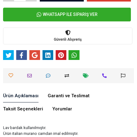
Ürün Açıklaması
Garanti ve Teslimat
Taksit Seçenekleri
Yorumlar
Lav bardak kullanılmıştır.
Ürün italian murano camdan imal edilmiştir.
Boyu ortalama 4-7 cm civarındadır.
Erime ısısı 600 derece olup tamamen elde ve atölyemizde işlenmektedir.
El ile yapıldığından ufak tefek farklılıklar oluşmaktadır.
Renklerde ve görselde değişiklik yapmak isterseniz bize ulaşanilirsiniz.
Üretici olduğumuz için sorunlarınıza anlık çözümler bulabiliriz.
Benzer Ürünler