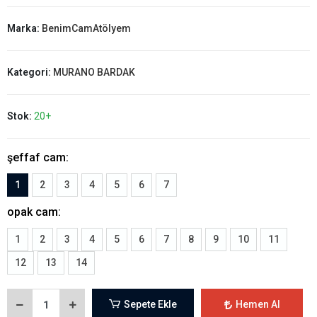
şeffaf cam:
1
2
3
4
5
6
7
opak cam:
1
2
3
4
5
6
7
8
9
10
11
12
13
14
Sepete Ekle
Hemen Al
WHATSAPP İLE SİPARİŞ VER
Güvenli Alışveriş