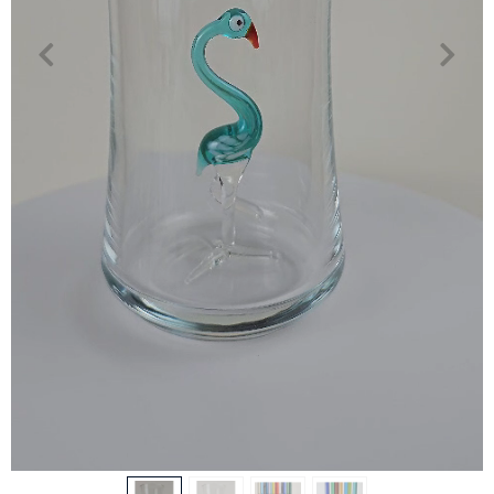
Benim Cam Atölyem Murano Flamingo Rakı
Bardağı
Ürün Kodu:
VZWD5BQO0A