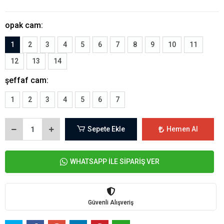
opak cam:
1
2
3
4
5
6
7
8
9
10
11
12
13
14
şeffaf cam:
1
2
3
4
5
6
7
Sepete Ekle
Hemen Al
WHATSAPP İLE SİPARİŞ VER
Güvenli Alışveriş