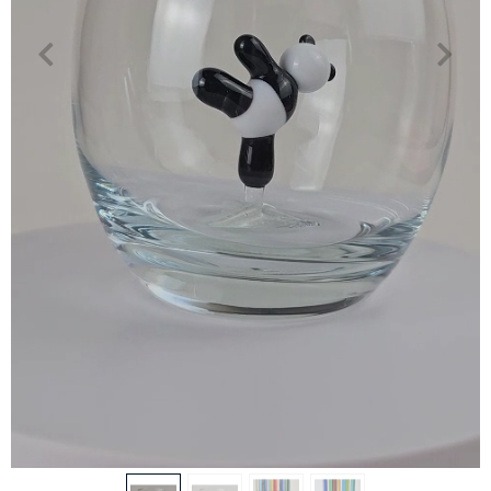
Benim Cam Atölyem Murano Panda Bardak
Ürün Kodu:
DK82RXEUVG
Ürünlerimizin tamamı murano cam ile