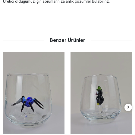
Benim Cam Atölyem Murano
Benim Cam Atölyem Murano
Sepete Ekle
Sepete Ekle
Örümcek Kahve Yanı Bardak
Penguen Kahve Yanı Bardak
750,00 TL
300,00 TL
Hızlı Teslimat
Siparişleriniz en kısa sürede elinize ulaşır.
Güvenli Alışveriş