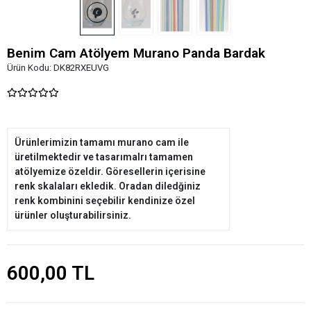
üretilmektedir ve tasarımalrı tamamen
atölyemize özeldir. Göresellerin içerisine
renk skalaları ekledik. Oradan diledğiniz
renk kombinini seçebilir kendinize özel
ürünler oluşturabilirsiniz.
600,00 TL
Marka:
BenimCamAtölyem
Kategori:
MURANO BARDAK
Stok:
20+
opak cam: