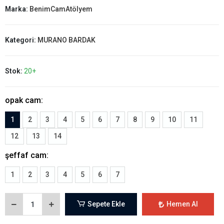
1
2
3
4
5
6
7
8
9
10
11
12
13
14
şeffaf cam:
1
2
3
4
5
6
7
Sepete Ekle
Hemen Al
WHATSAPP İLE SİPARİŞ VER
Güvenli Alışveriş