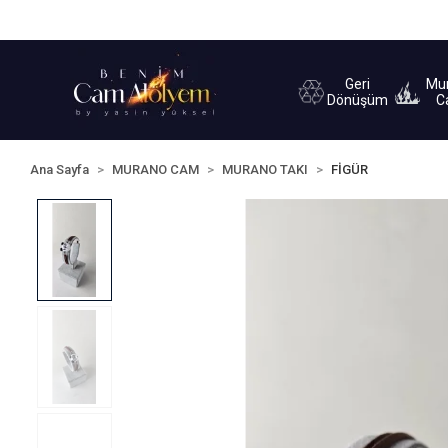
Sipariş Takip
Yardım
İletişim
Geri
Mu
Dönüşüm
C
Ana Sayfa
MURANO CAM
MURANO TAKI
FİGÜR