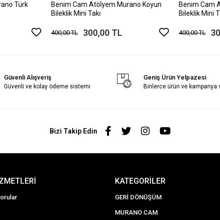
ano Türk
Benim Cam Atölyem Murano Koyun
Benim Cam A
le
Sepete Ekle
Bileklik Mini Takı
Bileklik Mini 
300,00 TL
30
400,00 TL
400,00 TL
Güvenli Alışveriş
Geniş Ürün Yelpazesi
Güvenli ve kolay ödeme sistemi
Binlerce ürün ve kampanya
Bizi Takip Edin
İZMETLERİ
KATEGORİLER
orular
GERİ DÖNÜŞÜM
MURANO CAM