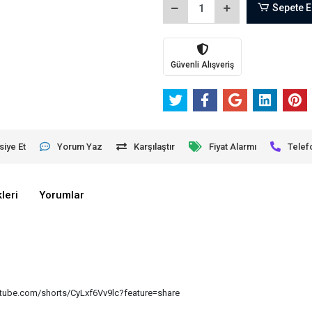
Sepete E
Güvenli Alışveriş
siye Et
Yorum Yaz
Karşılaştır
Fiyat Alarmı
Telef
leri
Yorumlar
/youtube.com/shorts/CyLxf6Vv9lc?feature=share