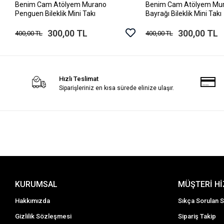
Benim Cam Atölyem Murano
Benim Cam Atölyem Mur
Sepete Ekle
Sepete Ek
Penguen Bileklik Mini Takı
Bayrağı Bileklik Mini Takı
300,00 TL
300,00 TL
400,00 TL
400,00 TL
Hızlı Teslimat
Siparişleriniz en kısa sürede elinize ulaşır.
KURUMSAL
MÜŞTERİ H
Hakkımızda
Sıkça Sorulan S
Gizlilik Sözleşmesi
Sipariş Takip