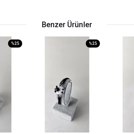
Benzer Ürünler
%25
%25