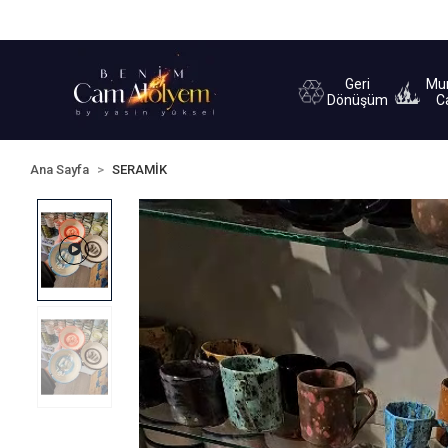
Sipariş Takip
Yardım
İletişim
Geri
Mu
Dönüşüm
C
Ana Sayfa
SERAMİK