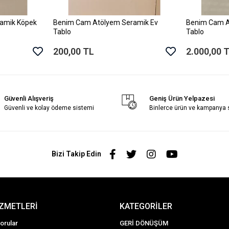
amik Köpek
Benim Cam Atölyem Seramik Ev
Benim Cam A
le
Sepete Ekle
Tablo
Tablo
200,00 TL
2.000,00 
Güvenli Alışveriş
Geniş Ürün Yelpazesi
Güvenli ve kolay ödeme sistemi
Binlerce ürün ve kampanya
Bizi Takip Edin
İZMETLERİ
KATEGORİLER
orular
GERİ DÖNÜŞÜM