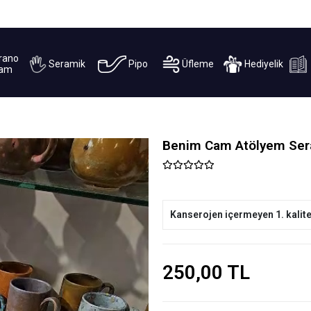
BEĞENMEDİĞİNİZ ÜRÜNLERDE KOŞULSUZ İADE
rano
Seramik
Pipo
Üfleme
Hediyelik
am
Benim Cam Atölyem Sera
Kanserojen içermeyen 1. kalit
250,00 TL