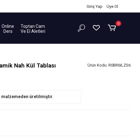
Giriş Yap
/
Üye Ol
0
Online
Toptan Cam
Ders
Ve El Aletleri
mik Nah Kül Tablası
Ürün Kodu:
R0BR6ILZS6
e malzemeden üretilmiştir.