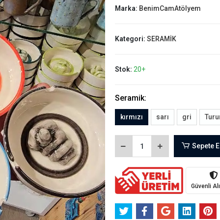
Marka:
BenimCamAtölyem
Kategori:
SERAMİK
Stok:
20+
Seramik:
kırmızı
sarı
gri
Turu
Sepete E
Güvenli Al