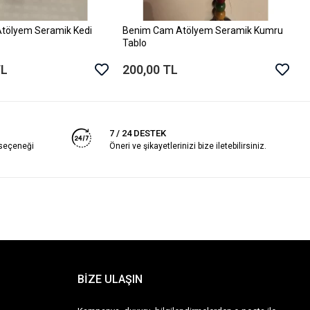
2
tölyem Seramik Kedi
Benim Cam Atölyem Seramik Kumru
Sepete Ekle
Sepete Ekle
Tablo
TL
200,00 TL
7 / 24 DESTEK
 seçeneği
Öneri ve şikayetlerinizi bize iletebilirsiniz.
BİZE ULAŞIN