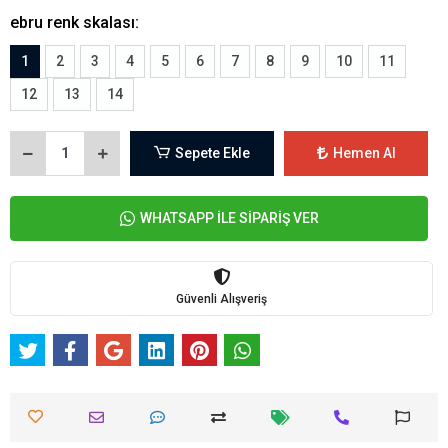
ebru renk skalası:
1
2
3
4
5
6
7
8
9
10
11
12
13
14
Sepete Ekle
Hemen Al
WHATSAPP İLE SİPARİŞ VER
Güvenli Alışveriş