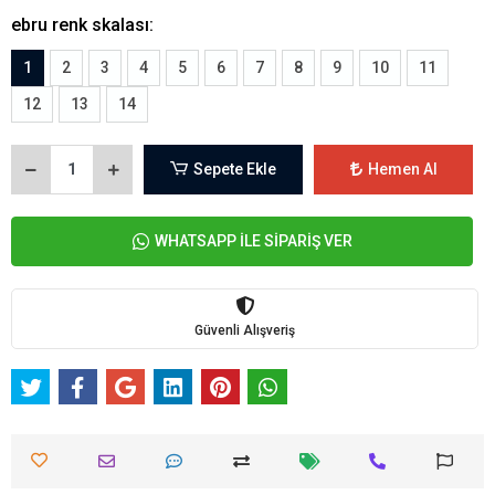
ebru renk skalası:
1
2
3
4
5
6
7
8
9
10
11
12
13
14
Sepete Ekle
Hemen Al
WHATSAPP İLE SİPARİŞ VER
Güvenli Alışveriş