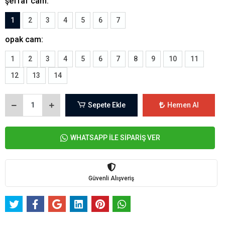
şeffaf cam:
1
2
3
4
5
6
7
opak cam:
1
2
3
4
5
6
7
8
9
10
11
12
13
14
Sepete Ekle
Hemen Al
WHATSAPP İLE SİPARİŞ VER
Güvenli Alışveriş