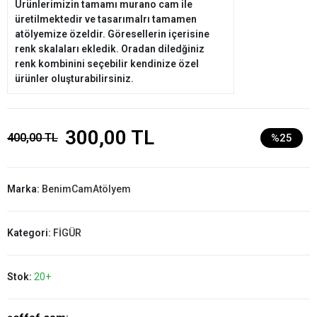
Ürünlerimizin tamamı murano cam ile
üretilmektedir ve tasarımalrı tamamen
atölyemize özeldir. Göresellerin içerisine
renk skalaları ekledik. Oradan diledğiniz
renk kombinini seçebilir kendinize özel
ürünler oluşturabilirsiniz.
300,00 TL
400,00 TL
%25
Marka:
BenimCamAtölyem
Kategori:
FİGÜR
Stok:
20+